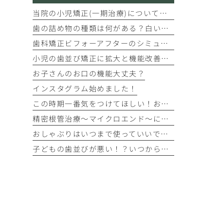
当院の小児矯正(一期治療)についてのご案内
歯の詰め物の種類は何がある？白い詰め物、型取りがデジタルになりました！じゃあ保険と自費診療の違いは？
歯科矯正ビフォーアフターのシミュレーションができます
小児の歯並び矯正に拡大と機能改善のマウスピース・プレオルソ
お子さんのお口の機能大丈夫？
インスタグラム始めました！
この時期一番気をつけてほしい！お餅での窒息事故
精密根管治療〜マイクロエンド〜について
おしゃぶりはいつまで使っていいですか？
子どもの歯並びが悪い！？いつから治療すればいいの？