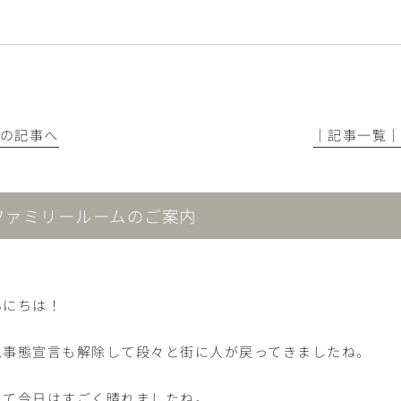
前の記事へ
│記事一覧
ファミリールームのご案内
んにちは！
急事態宣言も解除して段々と街に人が戻ってきましたね。
して今日はすごく晴れましたね。