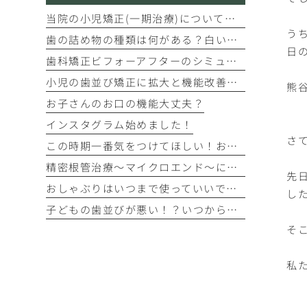
当院の小児矯正(一期治療)についてのご案内
う
歯の詰め物の種類は何がある？白い詰め物、型取りがデジタルになりました！じゃあ保険と自費診療の違いは？
日
歯科矯正ビフォーアフターのシミュレーションができます
小児の歯並び矯正に拡大と機能改善のマウスピース・プレオルソ
熊
お子さんのお口の機能大丈夫？
インスタグラム始めました！
さ
この時期一番気をつけてほしい！お餅での窒息事故
精密根管治療〜マイクロエンド〜について
先
おしゃぶりはいつまで使っていいですか？
し
子どもの歯並びが悪い！？いつから治療すればいいの？
そ
私