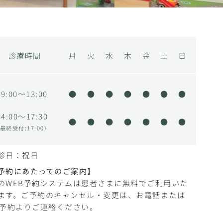
診療時間
月
火
水
木
金
土
日
9:00～13:00
●
●
●
●
●
●
●
14:00～17:30
●
●
●
●
●
●
●
(最終受付:17:00)
診日：祝日
予約にあたってのご案内】
のWEB予約システムは患者さまに無料でご利用いた
ます。ご予約のキャンセル・変更は、お電話または
B予約よりご連絡ください。