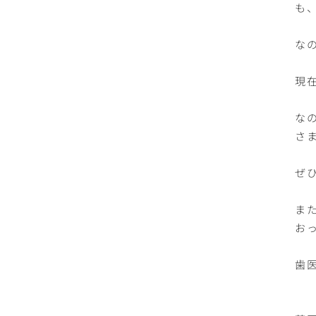
も
な
現
な
さ
ぜ
ま
お
歯