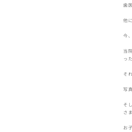
歯
他
今
当
っ
そ
写
そ
さ
お