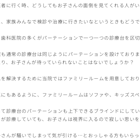
医者に行く時、どうしてもお子さんの面倒を見てくれる人がい
に、家族みんなで検診や治療に行きたいなというときもどう
、歯科医院の多くがパーテーションで一つ一つの診療台を区切
院も通常の診療台は同じようにパーテーションを設けており
たり、お子さんが待っていられないことはないでしょうか？
れを解決するために当院ではファミリールームを用意しており
真にもあるように、ファミリールームはソファや、キッズスペ
して診療台のパーテーションも上下できるブラインドにして
まが診療していても、お子さんは視界に入るので寂しい思い
子さんが騒いでしまって気が引ける…とおっしゃる方もいらっ