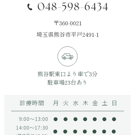
048-598-6434
〒360-0021
埼玉県熊谷市平戸2491-1
熊谷駅東口より車で3分
駐車場23台あり
診療時間
月
火
水
木
金
土
日
9:00～13:00
●
●
●
●
●
●
●
14:00～17:30
●
●
●
●
●
●
●